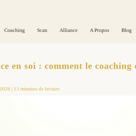
Aller
au
contenu
Coaching
Scan
Alliance
A Propos
Blog
e en soi : comment le coaching 
/2026
|
13 minutes de lecture