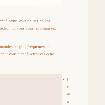
ient à cœur. Vous doutez de vos
’action. Si vous vous reconnaissez
emandes les plus fréquentes en
peut vous aider à retrouver cette
L
e
m
a