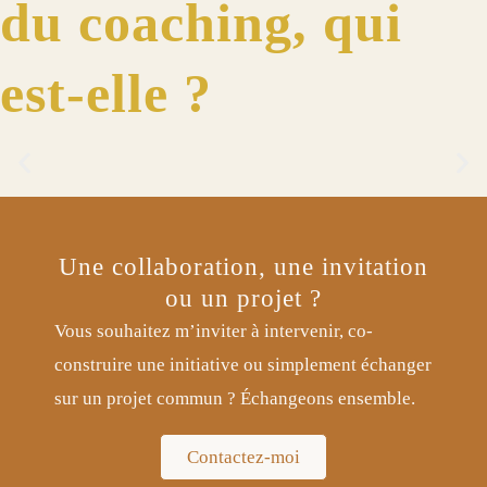
du coaching, qui
est-elle ?
J'adore ...​
expérimenter et vivre de nouvelles expériences : manger des insectes
frits, être figurante dans une émission de télé-réalité, parcourir les
chemins de Compostelle, sauter en parachute, etc.
Une collaboration, une invitation
ou un projet ?
Vous souhaitez m’inviter à intervenir, co-
construire une initiative ou simplement échanger
sur un projet commun ? Échangeons ensemble.
Contactez-moi