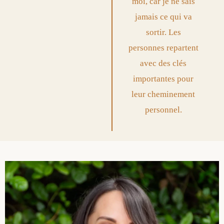
moi, car je ne sais
jamais ce qui va
sortir. Les
personnes repartent
avec des clés
importantes pour
leur cheminement
personnel.