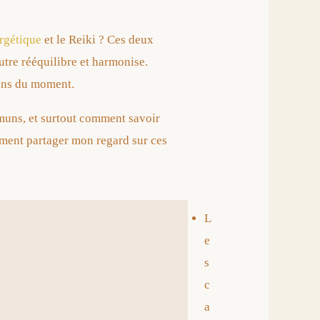
rgétique
et le Reiki ? Ces deux
autre rééquilibre et harmonise.
oins du moment.
mmuns, et surtout comment savoir
lement partager mon regard sur ces
L
e
s
c
a