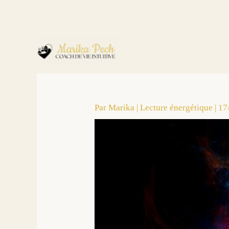
Par
Marika
|
Lecture énergétique
|
17