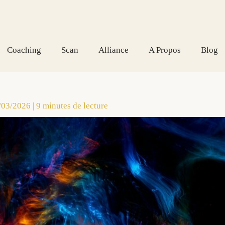
Aller
au
contenu
Coaching
Scan
Alliance
A Propos
Blog
/03/2026
|
9 minutes de lecture